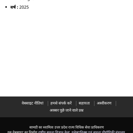
वर्ष :
2025
वेबसाइट नीतियां
हमसे संपर्क करें
सहायता
अस्वीकरण
अक्सर पूछे जाने वाले प्रश्न
सामग्री का स्वामित्व उत्तर प्रदेश राज्य विधिक सेवा प्राधिकरण
इस वेबसाइट का निर्माण
राष्ट्रीय सूचना विज्ञान केन्द्र
,
इलेक्ट्रानिक्स एवं सूचना प्रौद्योगिकी मंत्रालय
,